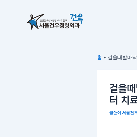
콘
포
텐
스
츠
트
로
탐
건
색
너
뛰
홈
»
걸을때발바닥
기
걸을때
터 치
글쓴이
서울건