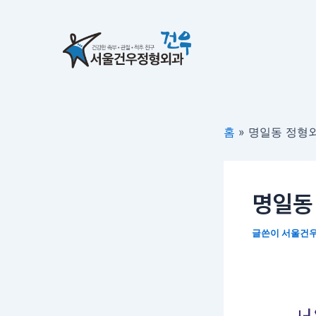
콘
포
텐
스
츠
트
로
탐
건
색
너
뛰
홈
»
명일동 정형외
기
명일동
글쓴이
서울건