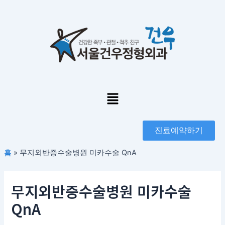
콘
포
텐
스
츠
트
로
탐
건
색
너
뛰
기
Menu
진료예약하기
홈
»
무지외반증수술병원 미카수술 QnA
무지외반증수술병원 미카수술
QnA