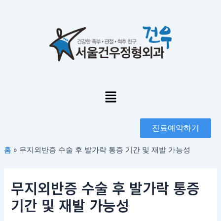
콘
포
텐
스
츠
트
로
탐
건
색
너
뛰
기
Menu
진료예약하기
홈
»
무지외반증 수술 후 발가락 통증 기간 및 재발 가능성
무지외반증 수술 후 발가락 통증
기간 및 재발 가능성