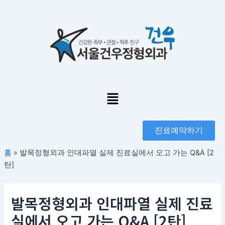
콘
포
텐
스
츠
트
로
탐
건
색
너
뛰
기
Menu
진료예약하기
홈
»
발목정형외과 인대파열 실제 진료실에서 오고 가는 Q&A [2
탄]
발목정형외과 인대파열 실제 진료
실에서 오고 가는 Q&A [2탄]