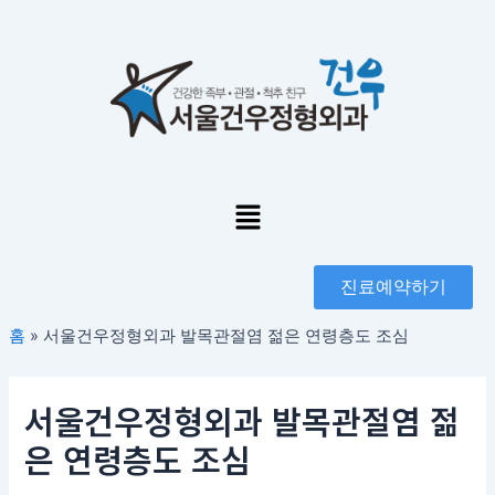
콘
포
텐
스
츠
트
로
탐
건
색
너
뛰
기
Menu
진료예약하기
홈
»
서울건우정형외과 발목관절염 젊은 연령층도 조심
서울건우정형외과 발목관절염 젊
은 연령층도 조심