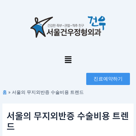
콘
포
텐
스
츠
트
로
탐
건
색
너
뛰
기
Menu
진료예약하기
홈
»
서울의 무지외반증 수술비용 트렌드
서울의 무지외반증 수술비용 트렌
드