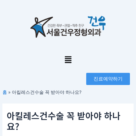
콘
포
텐
스
츠
트
로
탐
건
색
너
뛰
기
Menu
진료예약하기
홈
»
아킬레스건수술 꼭 받아야 하나요?
아킬레스건수술 꼭 받아야 하나
요?