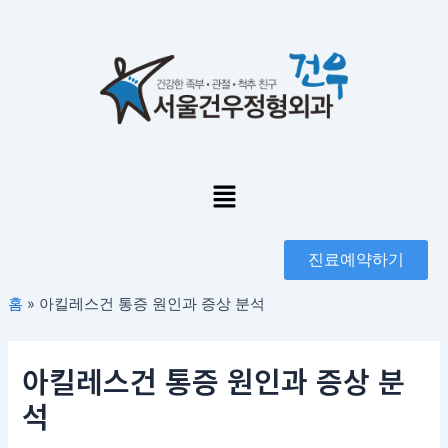
콘
포
텐
스
츠
트
로
탐
건
색
너
뛰
기
Menu
진료예약하기
홈
»
아킬레스건 통증 원인과 증상 분석
아킬레스건 통증 원인과 증상 분
석