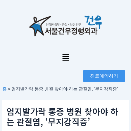
콘
포
텐
스
츠
트
로
탐
건
색
너
뛰
기
Menu
진료예약하기
홈
»
엄지발가락 통증 병원 찾아야 하는 관절염, ‘무지강직증’
엄지발가락 통증 병원 찾아야 하
는 관절염, ‘무지강직증’