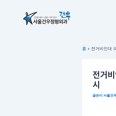
콘
포
텐
스
츠
트
로
탐
건
색
너
뛰
홈
»
전거비인대 파
기
전거비
시
글쓴이
서울건