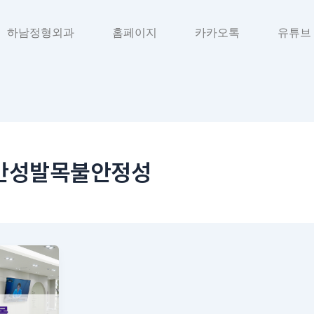
하남정형외과
홈페이지
카카오톡
유튜브
만성발목불안정성