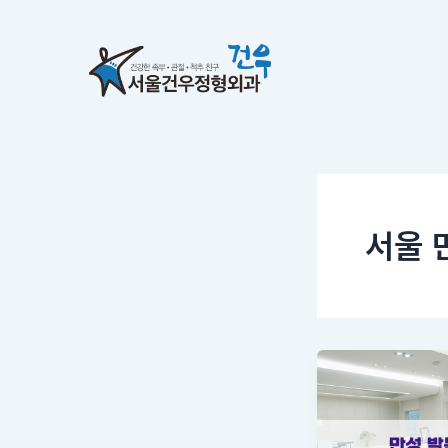
콘
텐
츠
로
건
너
뛰
기
서울 