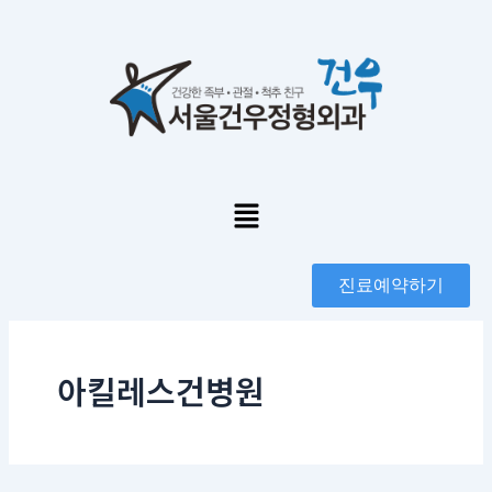
콘
텐
츠
로
건
너
뛰
기
Menu
진료예약하기
아킬레스건병원