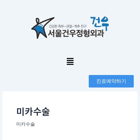
콘
포
텐
스
츠
트
로
페
건
이
너
지
뛰
매
기
김
Menu
진료예약하기
미카수술
미카수술