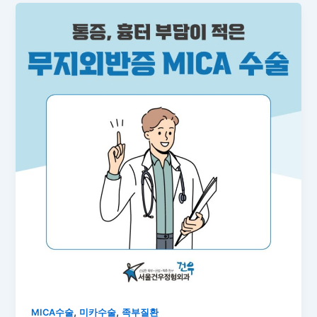
,
,
MICA수술
미카수술
족부질환