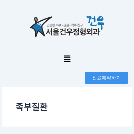
콘
포
텐
스
츠
트
로
페
건
이
너
지
뛰
매
기
김
Menu
진료예약하기
족부질환