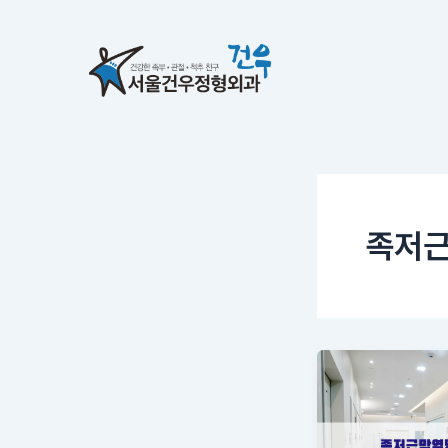
콘
텐
츠
로
건
너
뛰
기
족저