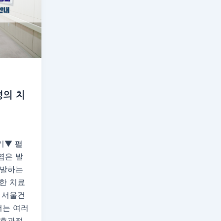
의 치
기▼ 펼
염은 발
유발하는
한 치료
 서울건
는 여러
 효과적